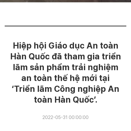
Huấn luyện an toàn thiên tai
Huấn luyện an toàn thiên tai
Đào tạo trung tâm trải nghiệm
Đào tạo trung tâm trải nghiệm
Hiệp hội Giáo dục An toàn
Hàn Quốc đã tham gia triển
lãm sản phẩm trải nghiệm
an toàn thế hệ mới tại
‘Triển lãm Công nghiệp An
toàn Hàn Quốc’.
2022-05-31 00:00:00