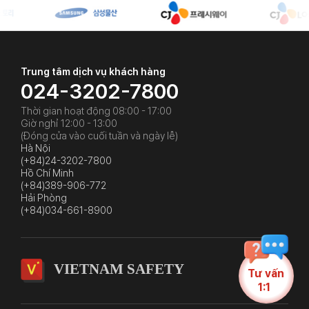
Trung tâm dịch vụ khách hàng
024-3202-7800
Thời gian hoạt động 08:00 - 17:00
Giờ nghỉ 12:00 - 13:00
(Đóng cửa vào cuối tuần và ngày lễ)
Hà Nội
(+84)24-3202-7800
Hồ Chí Minh
(+84)389-906-772
Hải Phòng
(+84)034-661-8900
VIETNAM SAFETY
Tư vấn
1:1
1